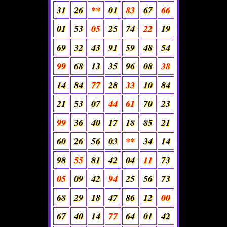
31
26
**
01
83
67
66
01
53
05
25
74
22
19
69
32
43
91
59
48
54
99
68
13
35
96
08
38
14
84
77
28
33
10
84
21
53
07
44
61
70
23
99
36
40
17
18
85
21
60
26
56
03
**
34
14
98
55
81
42
04
11
73
05
09
42
94
25
56
73
68
29
18
47
86
12
00
67
40
14
77
64
01
42