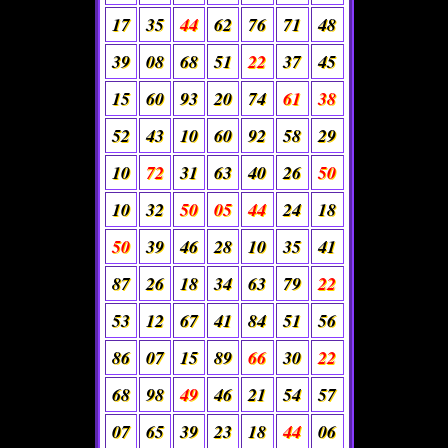
17
35
44
62
76
71
48
39
08
68
51
22
37
45
15
60
93
20
74
61
38
52
43
10
60
92
58
29
10
72
31
63
40
26
50
10
32
50
05
44
24
18
50
39
46
28
10
35
41
87
26
18
34
63
79
22
53
12
67
41
84
51
56
86
07
15
89
66
30
22
68
98
49
46
21
54
57
07
65
39
23
18
44
06