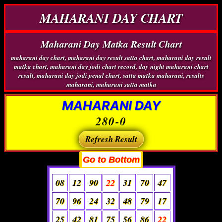
MAHARANI DAY CHART
Maharani Day Matka Result Chart
maharani day chart, maharani day result satta chart, maharani day result
matka chart, maharani day jodi chart record, day night maharani chart
result, maharani day jodi penal chart, satta matka maharani, results
maharani, maharani satta matka
MAHARANI DAY
280-0
Refresh Result
Go to Bottom
08
12
90
22
31
70
47
70
96
24
32
48
79
17
25
42
81
75
56
86
22