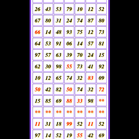
26
43
53
79
10
12
52
67
80
31
24
74
87
80
66
14
48
93
75
12
73
64
53
91
06
14
57
81
97
57
63
39
70
24
15
62
30
98
55
73
41
92
10
12
65
74
32
83
09
50
42
82
50
74
32
72
15
85
69
88
33
98
**
**
**
**
**
**
**
**
11
31
18
99
52
11
52
97
14
52
19
55
42
69