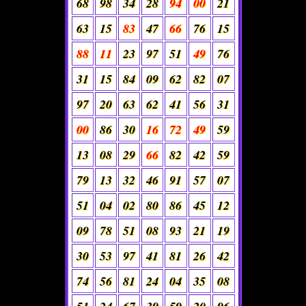
68
98
34
28
94
00
21
63
15
83
47
66
76
15
88
11
23
97
51
49
76
31
15
84
09
62
82
07
97
20
63
62
41
56
31
00
86
30
16
72
49
59
13
08
29
66
82
42
59
79
13
32
46
91
57
07
51
04
02
80
86
45
12
09
78
51
08
93
21
19
30
53
97
41
81
26
42
74
56
81
24
04
35
08