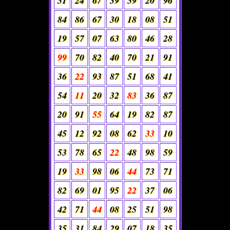
51
24
67
39
59
20
96
84
86
67
30
18
08
51
19
57
07
63
80
46
28
99
70
82
40
70
21
91
36
22
93
87
51
68
41
54
11
20
32
83
36
87
20
91
55
64
19
82
87
45
12
92
08
62
33
10
53
78
65
22
48
98
59
19
33
98
06
44
73
71
82
69
01
95
22
37
06
42
71
44
08
25
51
98
35
31
84
29
07
18
35