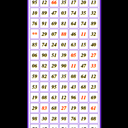
95
12
66
35
17
20
13
10
89
47
03
74
35
32
76
91
69
81
64
74
89
**
29
07
88
46
11
32
85
74
24
01
63
15
40
06
90
51
39
05
29
27
06
82
29
90
11
47
33
59
82
67
35
08
64
12
53
01
95
10
43
68
23
19
08
63
12
96
11
69
29
83
68
27
19
98
61
98
30
28
98
76
19
08