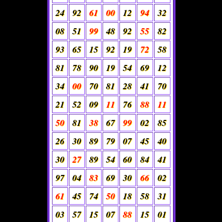
24
92
61
00
12
94
32
08
51
99
48
92
55
82
93
65
15
92
19
72
58
81
78
90
19
54
69
12
34
00
70
81
28
41
70
21
52
09
11
76
88
11
50
81
38
67
99
02
85
26
30
89
79
07
45
40
30
27
89
54
60
84
41
97
04
83
69
30
66
02
61
45
74
50
18
58
31
03
57
15
07
88
15
01