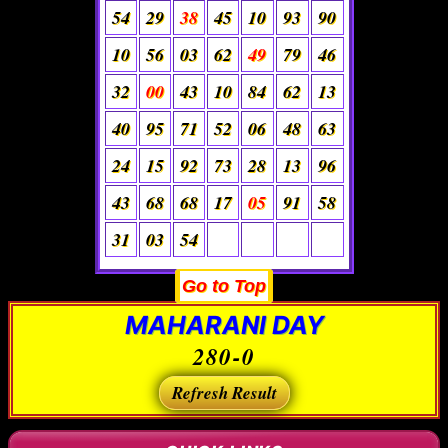
54
29
38
45
10
93
90
10
56
03
62
49
79
46
32
00
43
10
84
62
13
40
95
71
52
06
48
63
24
15
92
73
28
13
96
43
68
68
17
05
91
58
31
03
54
Go to Top
MAHARANI DAY
280-0
Refresh Result