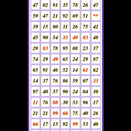
47
02
91
35
78
26
47
59
47
21
92
69
51
**
39
15
80
31
26
75
42
45
90
54
33
49
83
48
29
83
78
95
08
23
37
74
29
49
65
24
29
87
65
91
46
52
14
61
62
14
37
76
86
59
07
33
97
40
37
90
24
04
30
11
76
88
30
53
96
17
21
21
99
66
75
40
26
66
17
13
92
99
53
40