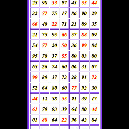
25
98
33
97
43
55
44
32
77
75
17
86
90
29
66
40
22
71
21
89
35
21
75
95
66
57
88
09
54
77
20
50
36
99
84
95
70
37
55
80
03
80
65
26
74
60
06
31
07
99
80
37
73
28
91
72
52
64
80
60
77
92
30
44
12
58
55
91
39
17
61
70
93
39
64
80
44
01
88
64
22
96
42
84