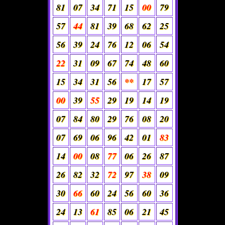
81
07
34
71
15
00
79
57
44
81
39
68
62
25
56
39
24
76
12
06
54
22
31
09
67
74
48
60
15
34
31
56
**
17
57
00
39
55
29
19
14
19
07
84
80
29
76
08
20
07
69
06
96
42
01
83
14
00
08
77
06
26
87
26
82
32
72
97
38
09
30
66
60
24
56
60
36
24
13
61
85
06
21
45