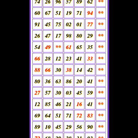
74
26
96
57
89
62
**
60
67
51
19
71
94
**
91
45
75
02
01
77
**
26
47
17
98
80
29
**
54
49
**
61
65
35
**
66
28
12
23
41
33
**
88
66
30
38
14
42
**
80
36
63
86
20
41
**
27
57
30
03
45
59
**
12
85
46
21
16
41
**
69
64
51
71
72
83
**
89
10
45
29
56
90
**