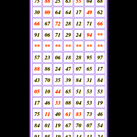
75
88
25
63
55
04
68
30
00
64
64
17
49
62
66
67
72
28
12
71
66
91
06
71
29
24
94
**
**
**
**
**
**
**
**
57
23
06
18
28
95
97
88
86
24
47
07
65
17
43
70
35
39
84
31
84
05
10
44
65
51
53
53
17
46
33
08
04
53
19
75
11
40
61
83
73
46
84
01
19
67
70
07
54
91
95
19
62
14
13
24