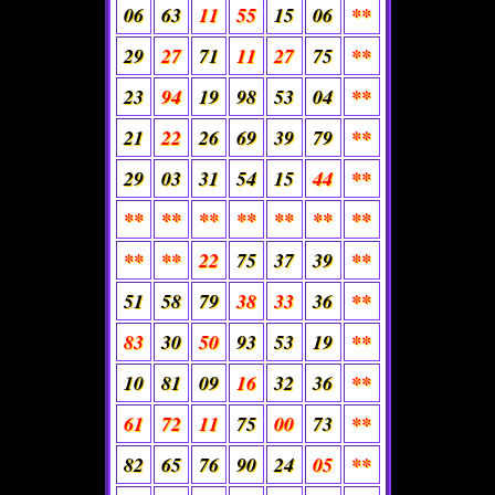
06
63
11
55
15
06
**
29
27
71
11
27
75
**
23
94
19
98
53
04
**
21
22
26
69
39
79
**
29
03
31
54
15
44
**
**
**
**
**
**
**
**
**
**
22
75
37
39
**
51
58
79
38
33
36
**
83
30
50
93
53
19
**
10
81
09
16
32
36
**
61
72
11
75
00
73
**
82
65
76
90
24
05
**