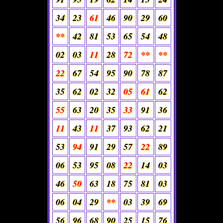
34
23
61
46
90
29
60
**
42
81
53
65
54
48
02
03
11
28
72
**
**
22
67
54
95
90
78
87
35
62
02
32
05
61
62
55
63
20
35
33
91
36
11
43
11
37
93
62
21
53
94
91
29
57
22
89
06
53
95
08
22
14
03
46
50
63
18
75
81
03
06
04
29
**
03
39
69
56
96
68
90
25
15
76