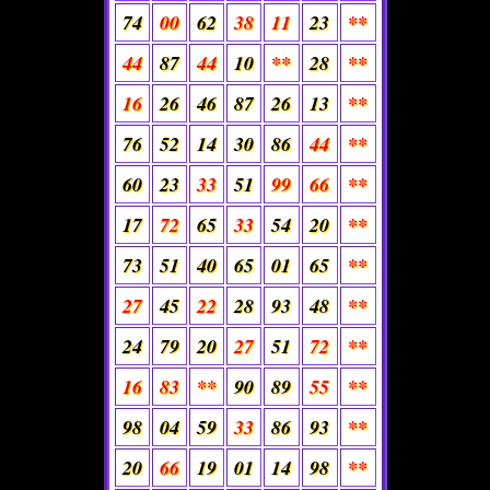
74
00
62
38
11
23
**
44
87
44
10
**
28
**
16
26
46
87
26
13
**
76
52
14
30
86
44
**
60
23
33
51
99
66
**
17
72
65
33
54
20
**
73
51
40
65
01
65
**
27
45
22
28
93
48
**
24
79
20
27
51
72
**
16
83
**
90
89
55
**
98
04
59
33
86
93
**
20
66
19
01
14
98
**