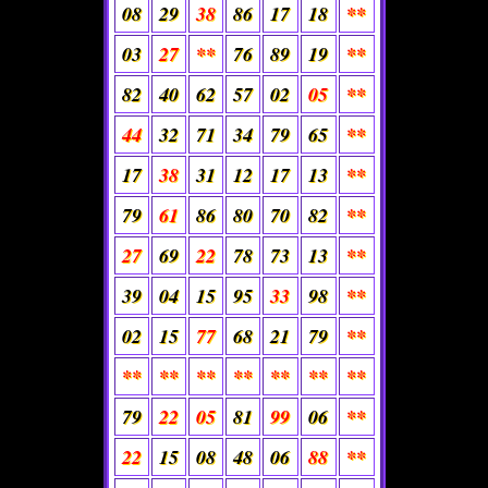
08
29
38
86
17
18
**
03
27
**
76
89
19
**
82
40
62
57
02
05
**
44
32
71
34
79
65
**
17
38
31
12
17
13
**
79
61
86
80
70
82
**
27
69
22
78
73
13
**
39
04
15
95
33
98
**
02
15
77
68
21
79
**
**
**
**
**
**
**
**
79
22
05
81
99
06
**
22
15
08
48
06
88
**