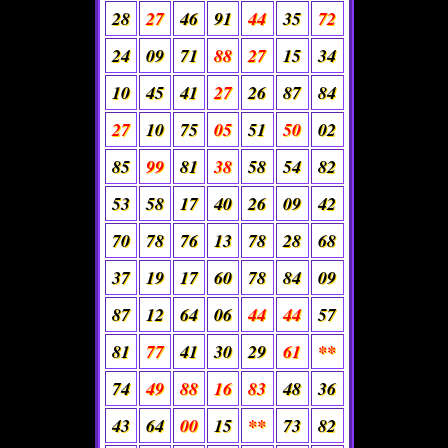
28
27
46
91
44
35
72
24
09
71
88
27
15
34
10
45
41
27
26
87
84
27
10
75
05
51
50
02
85
99
81
38
58
54
82
53
58
17
40
26
09
42
70
78
76
13
78
28
68
37
19
17
60
78
84
09
87
12
64
06
44
44
57
81
77
41
30
29
61
**
74
49
88
16
83
48
36
43
64
00
15
**
73
82