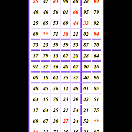
55
47
83
98
68
28
94
40
46
56
01
66
95
79
25
65
53
69
44
33
92
69
**
71
38
21
02
94
73
23
59
59
53
87
70
37
79
13
67
28
28
64
91
57
56
48
67
90
26
08
18
62
35
57
40
96
48
45
56
12
48
01
85
64
15
78
23
29
43
51
17
64
25
21
54
21
75
60
67
30
27
24
52
**
**
21
71
25
15
21
07