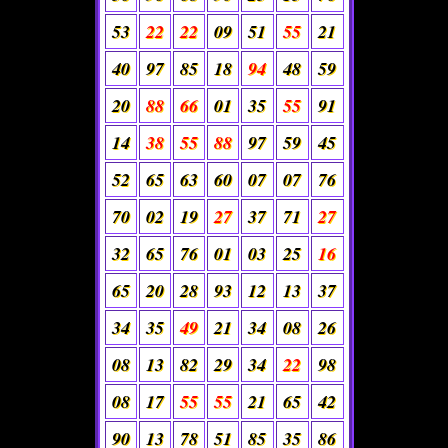
53
22
22
09
51
55
21
40
97
85
18
94
48
59
20
88
66
01
35
55
91
14
38
55
88
97
59
45
52
65
63
60
07
07
76
70
02
19
27
37
71
27
32
65
76
01
03
25
16
65
20
28
93
12
13
37
34
35
49
21
34
08
26
08
13
82
29
34
22
98
08
17
55
55
21
65
42
90
13
78
51
85
35
86