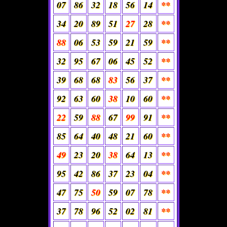
07
86
32
18
56
14
**
34
20
89
51
27
28
**
88
06
53
59
21
59
**
32
95
67
06
45
52
**
39
68
68
83
56
37
**
92
63
60
38
10
60
**
22
59
88
67
99
91
**
85
64
40
48
21
60
**
49
23
20
38
64
13
**
95
42
86
37
23
04
**
47
75
50
59
07
78
**
37
78
96
52
02
81
**