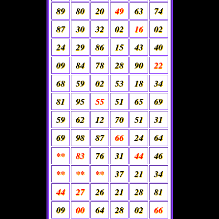
89
80
20
49
63
74
87
30
32
02
16
02
24
29
86
15
43
40
09
84
78
28
90
22
68
59
02
53
18
34
81
95
55
51
65
69
59
62
12
70
51
31
69
98
87
66
24
64
**
83
76
31
44
46
**
**
**
37
21
34
44
27
26
21
28
81
09
00
64
28
02
66