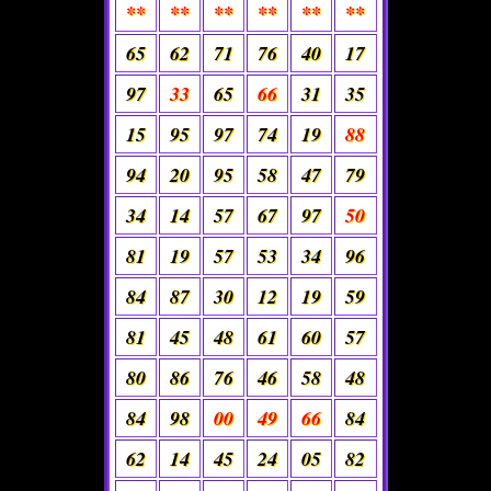
**
**
**
**
**
**
65
62
71
76
40
17
97
33
65
66
31
35
15
95
97
74
19
88
94
20
95
58
47
79
34
14
57
67
97
50
81
19
57
53
34
96
84
87
30
12
19
59
81
45
48
61
60
57
80
86
76
46
58
48
84
98
00
49
66
84
62
14
45
24
05
82