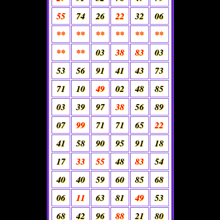
55
74
26
22
32
06
**
**
**
**
**
**
**
**
03
38
83
03
53
56
91
41
43
73
71
10
49
02
48
85
03
39
97
38
56
89
07
99
71
71
65
22
41
58
90
95
91
18
17
33
55
48
83
54
40
40
59
60
85
68
06
11
63
81
49
53
68
42
96
88
21
80