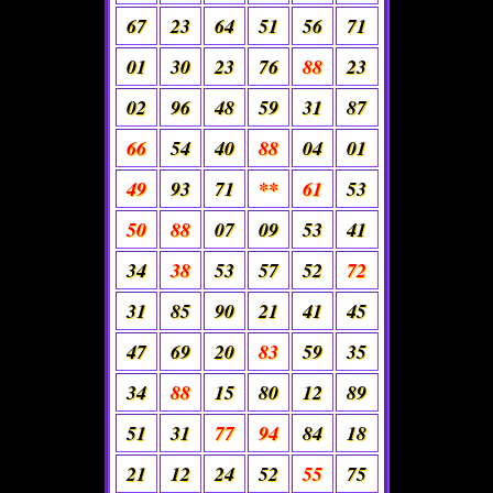
67
23
64
51
56
71
01
30
23
76
88
23
02
96
48
59
31
87
66
54
40
88
04
01
49
93
71
**
61
53
50
88
07
09
53
41
34
38
53
57
52
72
31
85
90
21
41
45
47
69
20
83
59
35
34
88
15
80
12
89
51
31
77
94
84
18
21
12
24
52
55
75