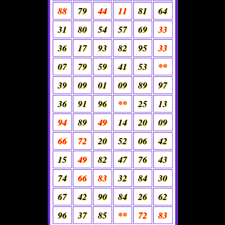
88
79
44
11
81
64
31
80
54
57
69
33
36
17
93
82
95
33
07
79
59
41
53
**
39
09
01
09
89
97
36
91
96
**
25
13
94
89
49
14
20
09
66
72
20
52
06
42
15
49
82
47
76
43
74
66
83
32
84
30
67
42
90
84
26
62
96
37
85
**
72
83