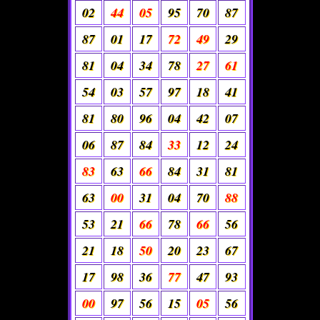
02
44
05
95
70
87
87
01
17
72
49
29
81
04
34
78
27
61
54
03
57
97
18
41
81
80
96
04
42
07
06
87
84
33
12
24
83
63
66
84
31
81
63
00
31
04
70
88
53
21
66
78
66
56
21
18
50
20
23
67
17
98
36
77
47
93
00
97
56
15
05
56