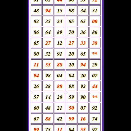
48
94
15
98
34
31
02
35
23
85
65
00
86
64
89
70
36
86
65
27
12
27
33
38
80
32
91
20
65
**
11
55
88
20
94
29
94
98
04
04
20
07
26
28
88
98
92
44
57
14
20
59
90
**
60
48
21
50
07
92
67
88
42
99
16
74
99
75
11
04
55
97