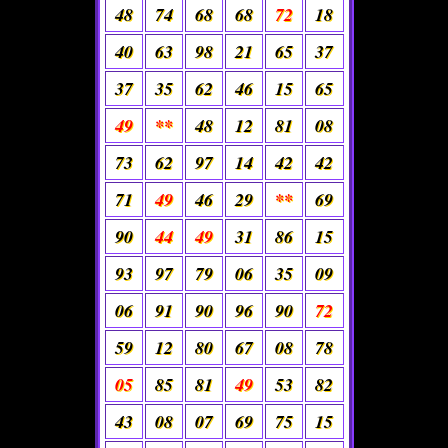
48
74
68
68
72
18
40
63
98
21
65
37
37
35
62
46
15
65
49
**
48
12
81
08
73
62
97
14
42
42
71
49
46
29
**
69
90
44
49
31
86
15
93
97
79
06
35
09
06
91
90
96
90
72
59
12
80
67
08
78
05
85
81
49
53
82
43
08
07
69
75
15