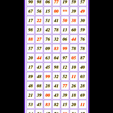
90
98
06
77
19
59
57
67
56
15
00
**
39
49
17
22
51
41
50
38
30
98
23
42
78
13
60
59
88
27
76
32
06
44
76
57
57
09
83
99
78
78
20
44
63
04
97
05
87
17
43
45
98
12
10
40
89
48
99
32
52
11
03
48
08
28
41
77
26
28
21
39
00
43
39
18
69
53
45
83
82
15
20
11