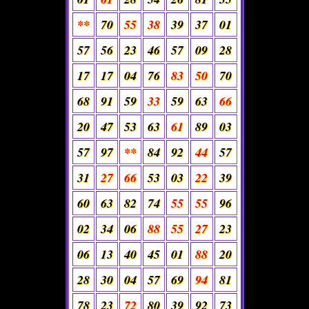
**
70
55
38
39
37
01
57
56
23
46
57
09
28
17
17
04
76
83
50
70
68
91
59
33
59
63
66
20
47
53
63
61
89
03
57
97
**
84
92
44
57
31
27
66
53
03
22
39
60
63
82
74
55
55
96
02
34
06
88
55
27
23
06
13
40
45
01
88
20
28
30
04
57
69
94
81
78
23
72
80
39
92
73