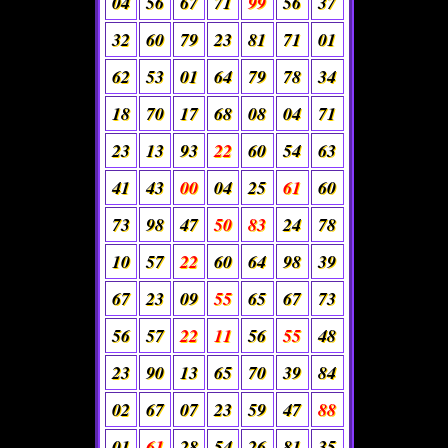
04
56
67
71
99
56
37
32
60
79
23
81
71
01
62
53
01
64
79
78
34
18
70
17
68
08
04
71
23
13
93
22
60
54
63
41
43
00
04
25
61
60
73
98
47
50
83
24
78
10
57
22
60
64
98
39
67
23
09
55
65
67
73
56
57
22
11
56
55
48
23
90
13
65
70
39
84
02
67
07
23
59
47
88
01
61
28
54
26
81
35