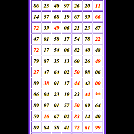
86
25
40
97
26
20
11
14
57
68
19
67
59
66
72
39
49
06
21
23
87
47
01
58
17
54
78
22
72
17
54
06
82
40
48
79
87
35
13
60
26
49
27
47
64
02
50
98
06
89
38
01
17
44
43
00
06
04
23
19
23
44
**
89
97
01
57
50
69
64
59
16
67
02
83
14
40
89
84
58
41
72
61
99