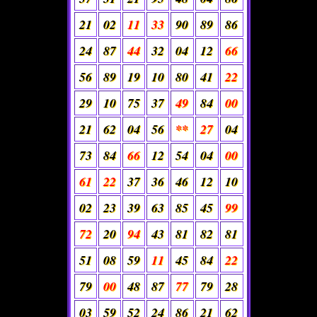
21
02
11
33
90
89
86
24
87
44
32
04
12
66
56
89
19
10
80
41
22
29
10
75
37
49
84
00
21
62
04
56
**
27
04
73
84
66
12
54
04
00
61
22
37
36
46
12
10
02
23
39
63
85
45
99
72
20
94
43
81
82
81
51
08
59
11
45
84
22
79
00
48
87
77
79
28
03
59
52
24
86
21
62