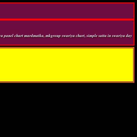
riya panel chart mardmatka, mkgroup swariya chart, simple satta in swariya day