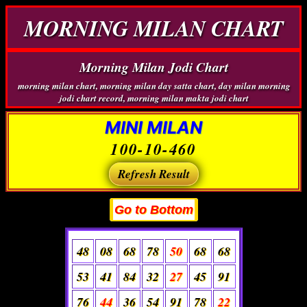
MORNING MILAN CHART
Morning Milan Jodi Chart
morning milan chart, morning milan day satta chart, day milan morning
jodi chart record, morning milan makta jodi chart
MINI MILAN
100-10-460
Refresh Result
Go to Bottom
48
08
68
78
50
68
68
53
41
84
32
27
45
91
76
44
36
54
91
78
22