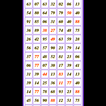
63
07
63
32
02
06
13
54
80
64
79
79
50
40
91
85
06
31
60
40
88
36
89
38
27
74
48
75
26
42
95
49
63
59
28
56
62
57
90
23
79
14
37
77
48
52
81
23
06
06
77
07
30
17
39
41
31
39
44
13
83
14
13
39
14
25
36
11
77
40
14
77
78
68
93
23
88
45
56
90
88
12
51
75