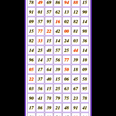
78
49
69
86
94
88
15
91
01
57
62
13
12
90
09
57
95
16
02
82
14
15
77
22
42
00
81
98
82
33
15
14
24
03
36
14
25
48
57
25
44
14
96
14
37
56
77
39
10
05
17
64
39
50
18
09
22
37
40
15
06
45
58
03
56
15
25
63
67
95
90
41
78
79
75
23
78
17
86
39
21
48
91
41