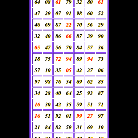
64
08
61
79
32
80
61
47
29
07
91
98
60
52
46
69
87
22
70
56
29
32
40
86
66
87
39
90
05
47
56
70
84
57
36
18
75
72
94
89
94
73
57
10
35
05
42
37
06
97
98
76
34
69
62
85
34
28
40
64
25
93
87
16
30
42
35
59
51
71
16
51
92
01
99
27
97
21
84
82
59
31
69
10