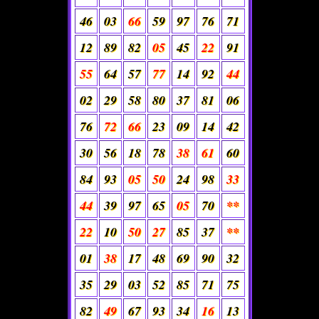
46
03
66
59
97
76
71
12
89
82
05
45
22
91
55
64
57
77
14
92
44
02
29
58
80
37
81
06
76
72
66
23
09
14
42
30
56
18
78
38
61
60
84
93
05
50
24
98
33
44
39
97
65
05
70
**
22
10
50
27
85
37
**
01
38
17
48
69
90
32
35
29
03
52
85
71
75
82
49
67
93
34
16
13