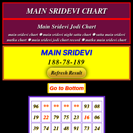
MAIN SRIDEVI CHART
Main Sridevi Jodi Chart
main sridevi chart ❋ main sridevi night satta chart ❋ satta main sridevi
matka chart ❋ main sridevi jodi chart record ❋ matka main sridevi chart
MAIN SRIDEVI
188-78-189
Refresh Result
Go to Bottom
96
**
**
**
**
93
08
19
22
79
75
23
16
06
39
74
21
48
91
73
24