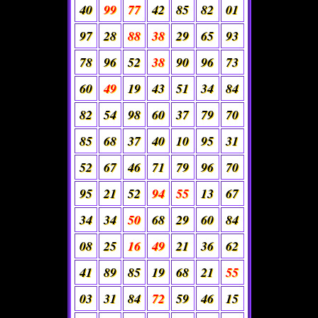
40
99
77
42
85
82
01
97
28
88
38
29
65
93
78
96
52
38
90
96
73
60
49
19
43
51
34
84
82
54
98
60
37
79
70
85
68
37
40
10
95
31
52
67
46
71
79
96
70
95
21
52
94
55
13
67
34
34
50
68
29
60
84
08
25
16
49
21
36
62
41
89
85
19
68
21
55
03
31
84
72
59
46
15