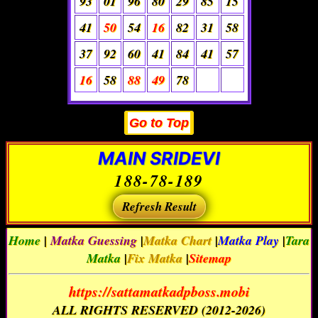
93
01
96
80
29
85
15
41
50
54
16
82
31
58
37
92
60
41
84
41
57
16
58
88
49
78
Go to Top
MAIN SRIDEVI
188-78-189
Refresh Result
Home
|
Matka Guessing
|
Matka Chart
|
Matka Play
|
Tara
Matka
|
Fix Matka
|
Sitemap
https://sattamatkadpboss.mobi
ALL RIGHTS RESERVED (2012-2026)