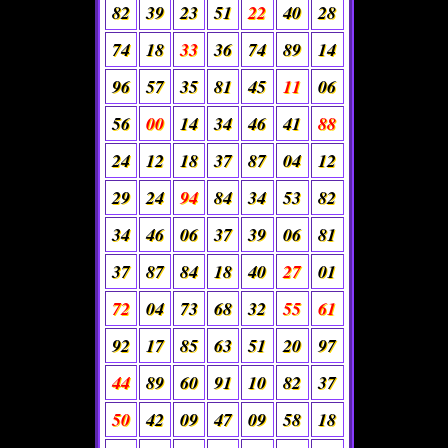
82
39
23
51
22
40
28
74
18
33
36
74
89
14
96
57
35
81
45
11
06
56
00
14
34
46
41
88
24
12
18
37
87
04
12
29
24
94
84
34
53
82
34
46
06
37
39
06
81
37
87
84
18
40
27
01
72
04
73
68
32
55
61
92
17
85
63
51
20
97
44
89
60
91
10
82
37
50
42
09
47
09
58
18