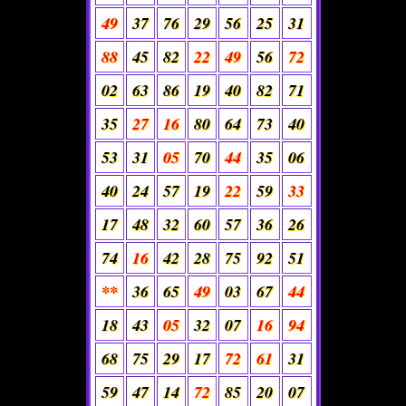
49
37
76
29
56
25
31
88
45
82
22
49
56
72
02
63
86
19
40
82
71
35
27
16
80
64
73
40
53
31
05
70
44
35
06
40
24
57
19
22
59
33
17
48
32
60
57
36
26
74
16
42
28
75
92
51
**
36
65
49
03
67
44
18
43
05
32
07
16
94
68
75
29
17
72
61
31
59
47
14
72
85
20
07