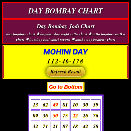
DAY BOMBAY CHART
Day Bombay Jodi Chart
day bombay chart ❋ bombay day night satta chart ❋ satta bombay matka
chart ❋ bombay jodi chart record ❋ matka day bombay chart
MOHINI DAY
112-46-178
Refresh Result
Go to Bottom
13
62
49
81
10
30
39
09
36
50
75
22
26
76
32
71
21
87
18
42
58