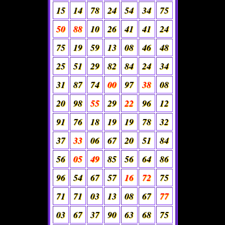
15
14
78
24
54
34
75
50
88
10
26
41
41
24
75
19
59
13
08
46
48
25
51
29
82
84
24
34
31
87
74
00
97
38
08
20
98
55
29
22
96
12
91
76
18
19
19
78
32
37
33
06
67
20
51
84
56
05
49
85
56
64
86
96
54
67
57
16
72
75
71
71
03
13
08
67
77
03
67
37
90
63
68
75