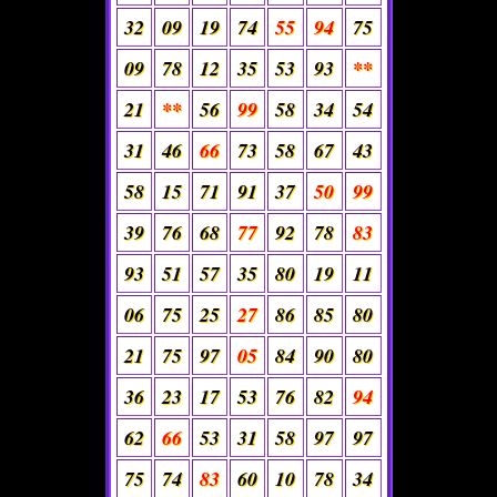
32
09
19
74
55
94
75
09
78
12
35
53
93
**
21
**
56
99
58
34
54
31
46
66
73
58
67
43
58
15
71
91
37
50
99
39
76
68
77
92
78
83
93
51
57
35
80
19
11
06
75
25
27
86
85
80
21
75
97
05
84
90
80
36
23
17
53
76
82
94
62
66
53
31
58
97
97
75
74
83
60
10
78
34