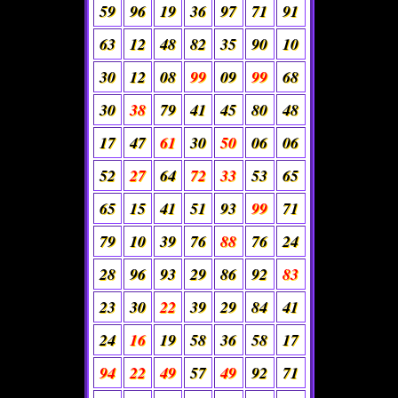
59
96
19
36
97
71
91
63
12
48
82
35
90
10
30
12
08
99
09
99
68
30
38
79
41
45
80
48
17
47
61
30
50
06
06
52
27
64
72
33
53
65
65
15
41
51
93
99
71
79
10
39
76
88
76
24
28
96
93
29
86
92
83
23
30
22
39
29
84
41
24
16
19
58
36
58
17
94
22
49
57
49
92
71