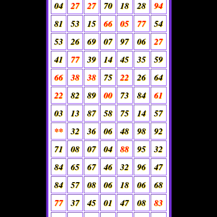
04
27
27
70
18
28
94
81
53
15
66
05
77
54
53
26
69
07
97
06
27
41
77
39
14
45
35
59
66
38
38
75
22
26
64
22
82
89
00
73
84
61
03
13
87
58
75
14
57
**
32
36
06
48
98
92
71
08
07
04
88
95
32
84
65
67
46
32
96
47
84
57
08
06
18
06
68
77
37
45
01
47
08
83