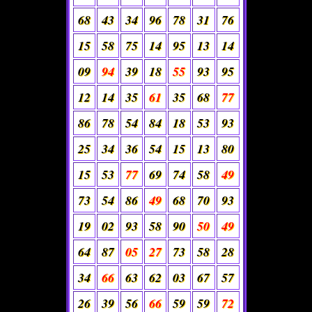
68
43
34
96
78
31
76
15
58
75
14
95
13
14
09
94
39
18
55
93
95
12
14
35
61
35
68
77
86
78
54
84
18
53
93
25
34
36
54
15
13
80
15
53
77
69
74
58
49
73
54
86
49
68
70
93
19
02
93
58
90
50
49
64
87
05
27
73
58
28
34
66
63
62
03
67
57
26
39
56
66
59
59
72