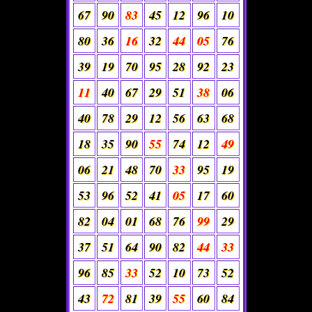
67
90
83
45
12
96
10
80
36
16
32
44
05
76
39
19
70
95
28
92
23
11
40
67
29
51
38
06
40
78
29
12
56
63
68
18
35
90
55
74
12
49
06
21
48
70
33
95
19
53
96
52
41
05
17
60
82
04
01
68
76
99
29
37
51
64
90
82
44
33
96
85
33
52
10
73
52
43
72
81
39
55
60
84