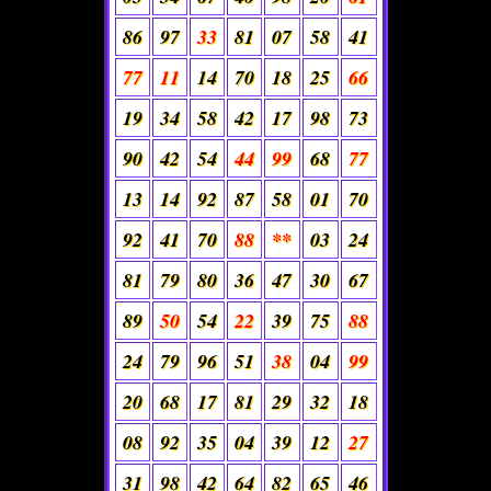
86
97
33
81
07
58
41
77
11
14
70
18
25
66
19
34
58
42
17
98
73
90
42
54
44
99
68
77
13
14
92
87
58
01
70
92
41
70
88
**
03
24
81
79
80
36
47
30
67
89
50
54
22
39
75
88
24
79
96
51
38
04
99
20
68
17
81
29
32
18
08
92
35
04
39
12
27
31
98
42
64
82
65
46