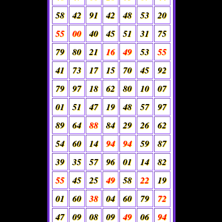
58
42
91
42
48
53
20
55
00
40
45
51
31
75
79
80
21
16
49
53
55
41
73
17
15
70
45
92
79
97
18
62
80
10
07
01
51
47
19
48
57
97
89
64
88
84
29
26
62
54
60
14
94
94
59
87
39
35
57
96
01
14
82
55
45
25
49
58
22
19
01
60
38
04
60
79
72
47
09
08
09
49
06
94