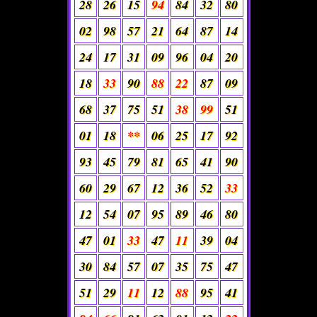
28
26
15
94
84
32
80
02
98
57
21
64
87
14
24
17
31
09
96
04
20
18
33
90
88
22
87
09
68
37
75
51
38
99
51
01
18
**
06
25
17
92
93
45
79
81
65
41
90
60
29
67
12
36
52
33
12
54
07
95
89
46
80
47
01
33
47
11
39
04
30
84
57
07
35
75
47
51
29
11
12
88
95
41