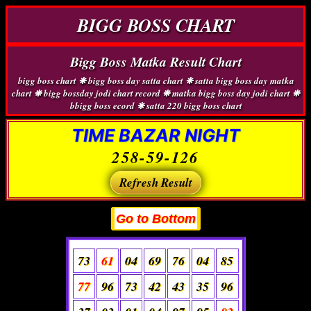
BIGG BOSS CHART
Bigg Boss Matka Result Chart
bigg boss chart ❋ bigg boss day satta chart ❋ satta bigg boss day matka
chart ❋ bigg bossday jodi chart record ❋ matka bigg boss day jodi chart ❋
bbigg boss ecord ❋ satta 220 bigg boss chart
TIME BAZAR NIGHT
258-59-126
Refresh Result
Go to Bottom
73
61
04
69
76
04
85
77
96
73
42
43
35
96