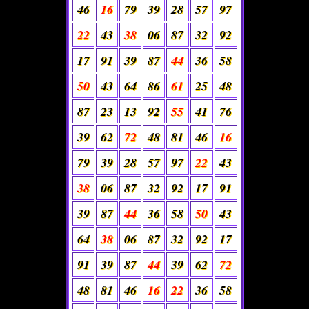
46
16
79
39
28
57
97
22
43
38
06
87
32
92
17
91
39
87
44
36
58
50
43
64
86
61
25
48
87
23
13
92
55
41
76
39
62
72
48
81
46
16
79
39
28
57
97
22
43
38
06
87
32
92
17
91
39
87
44
36
58
50
43
64
38
06
87
32
92
17
91
39
87
44
39
62
72
48
81
46
16
22
36
58