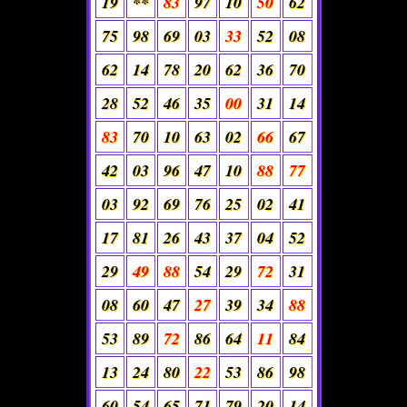
19
**
83
97
10
50
62
75
98
69
03
33
52
08
62
14
78
20
62
36
70
28
52
46
35
00
31
14
83
70
10
63
02
66
67
42
03
96
47
10
88
77
03
92
69
76
25
02
41
17
81
26
43
37
04
52
29
49
88
54
29
72
31
08
60
47
27
39
34
88
53
89
72
86
64
11
84
13
24
80
22
53
86
98
60
54
65
71
79
20
14