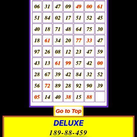
06
31
47
09
49
00
61
51
84
02
17
51
52
45
40
18
71
48
64
75
30
18
61
34
20
77
33
47
97
26
08
12
23
47
59
43
13
61
99
57
42
00
28
67
39
42
84
32
52
56
72
89
28
92
90
39
05
14
40
38
15
88
Go to Top
DELUXE
189-88-459