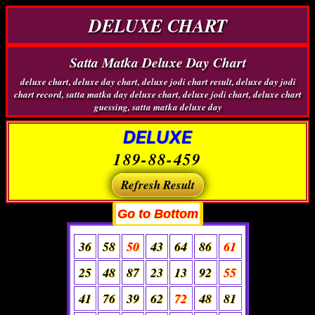
DELUXE CHART
Satta Matka Deluxe Day Chart
deluxe chart, deluxe day chart, deluxe jodi chart result, deluxe day jodi
chart record, satta matka day deluxe chart, deluxe jodi chart, deluxe chart
guessing, satta matka deluxe day
DELUXE
189-88-459
Refresh Result
Go to Bottom
36
58
50
43
64
86
61
25
48
87
23
13
92
55
41
76
39
62
72
48
81