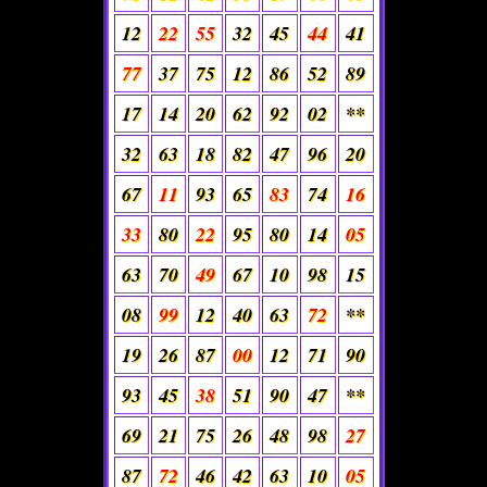
12
22
55
32
45
44
41
77
37
75
12
86
52
89
17
14
20
62
92
02
**
32
63
18
82
47
96
20
67
11
93
65
83
74
16
33
80
22
95
80
14
05
63
70
49
67
10
98
15
08
99
12
40
63
72
**
19
26
87
00
12
71
90
93
45
38
51
90
47
**
69
21
75
26
48
98
27
87
72
46
42
63
10
05