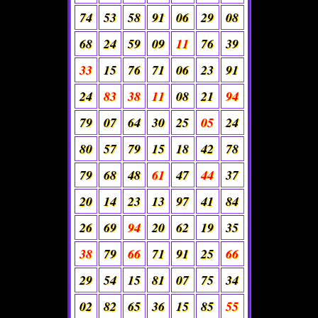
74
53
58
91
06
29
08
68
24
59
09
11
76
39
33
15
76
71
06
23
91
24
83
38
11
08
21
94
79
07
64
30
25
05
24
80
57
79
15
18
42
78
79
68
48
61
47
44
37
20
14
23
13
97
41
84
26
69
94
20
62
19
35
38
79
66
71
91
25
66
29
54
15
81
07
75
34
02
82
65
36
15
85
55