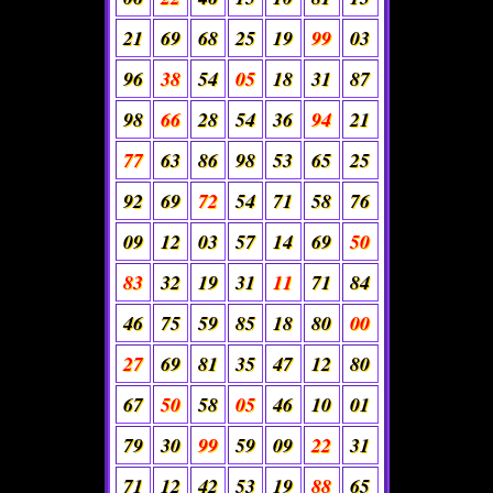
21
69
68
25
19
99
03
96
38
54
05
18
31
87
98
66
28
54
36
94
21
77
63
86
98
53
65
25
92
69
72
54
71
58
76
09
12
03
57
14
69
50
83
32
19
31
11
71
84
46
75
59
85
18
80
00
27
69
81
35
47
12
80
67
50
58
05
46
10
01
79
30
99
59
09
22
31
71
12
42
53
19
88
65