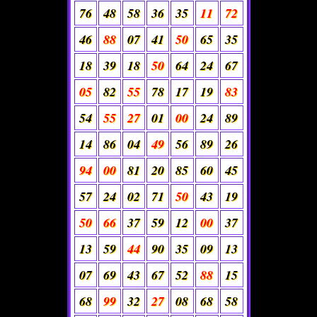
76
48
58
36
35
11
72
46
88
07
41
50
65
35
18
39
18
50
64
24
67
05
82
55
78
17
19
83
54
55
27
01
00
24
89
14
86
04
49
56
89
26
94
00
81
20
85
60
45
57
24
02
71
50
43
19
50
66
37
59
12
00
37
13
59
44
90
35
09
13
07
69
43
67
52
88
15
68
99
32
27
08
68
58