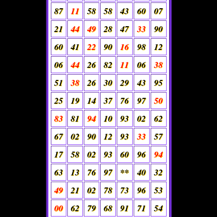
87
11
58
58
43
60
07
21
44
49
28
47
33
90
60
41
22
90
16
98
12
06
44
26
82
11
06
38
51
38
26
30
29
43
95
25
19
14
37
76
97
50
83
81
94
10
93
02
62
67
02
90
12
93
33
57
17
58
02
93
60
96
94
63
13
76
97
**
40
32
49
21
02
78
73
96
53
00
62
79
68
91
71
54