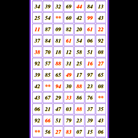
34
39
32
69
44
84
13
25
54
**
60
42
99
43
11
87
09
82
20
61
22
37
84
81
61
54
06
92
38
70
18
12
58
51
08
92
57
88
31
25
16
27
39
85
65
49
17
97
65
42
**
94
30
88
23
08
43
67
29
33
86
76
**
06
21
47
03
88
37
35
92
66
51
79
23
39
43
**
56
27
83
07
15
06