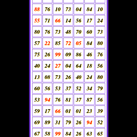
88
76
10
73
04
84
10
55
71
66
14
56
17
24
80
76
73
48
70
60
73
57
22
85
72
05
84
80
75
26
99
09
86
46
76
40
24
27
04
64
18
56
13
08
73
26
40
24
80
60
56
53
37
52
34
79
53
94
76
81
37
87
56
59
17
66
01
01
23
39
69
89
31
79
26
94
52
67
58
99
84
26
63
65