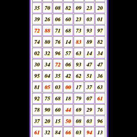
35
70
08
82
09
23
20
39
26
06
60
23
03
01
72
88
71
68
73
93
97
74
80
76
14
83
89
82
02
32
96
57
63
14
34
30
34
72
06
93
47
47
95
04
35
42
62
51
36
81
05
03
00
17
37
63
92
75
68
18
79
07
61
78
90
60
44
69
29
76
37
20
15
50
08
03
96
61
32
84
66
03
94
13