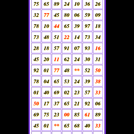
75
65
89
24
10
36
26
32
77
45
80
06
59
09
78
10
44
65
39
97
18
73
48
51
22
14
73
34
28
18
57
91
07
93
16
45
20
11
62
24
30
31
92
01
77
48
**
52
50
78
04
65
53
24
39
38
01
40
69
02
23
57
33
50
17
37
65
21
92
06
69
75
23
00
85
61
89
45
01
**
65
68
40
33